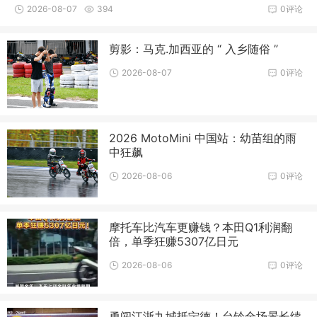
块，中国摩
2026-08-07
394
0评论
剪影：马克.加西亚的 “ 入乡随俗 ”
2026-08-07
0评论
2026 MotoMini 中国站：幼苗组的雨
中狂飙
2026-08-06
0评论
摩托车比汽车更赚钱？本田Q1利润翻
倍，单季狂赚5307亿日元
2026-08-06
0评论
勇闯江浙九城抵宁德！台铃全场景长续