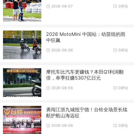
2026-08-07
0评论
2026 MotoMini 中国站：幼苗组的雨
中狂飙
2026-08-06
0评论
摩托车比汽车更赚钱？本田Q1利润翻
倍，单季狂赚5307亿日元
2026-08-06
0评论
勇闯江浙九城抵宁德！台铃全场景长续
航护航山海远征
2026-08-06
0评论