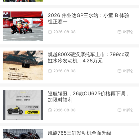
2026 伟业达GP三水站：小童 B 体验
组正赛一
2026-08-08
0评论
凯越800X硬汉摩托车上市：799cc双
缸水冷发动机，4.28万元
2026-08-08
0评论
巡航销冠，26款CU625价格再下调，
加限时福利
2026-08-08
0评论
凯旋765三缸发动机全面升级