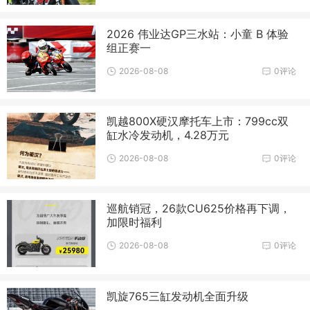
2026 伟业达GP三水站：小童 B 体验
组正赛一
2026-08-08
0评论
凯越800X硬汉摩托车上市：799cc双
缸水冷发动机，4.28万元
2026-08-08
0评论
巡航销冠，26款CU625价格再下调，
加限时福利
2026-08-08
0评论
凯旋765三缸发动机全面升级