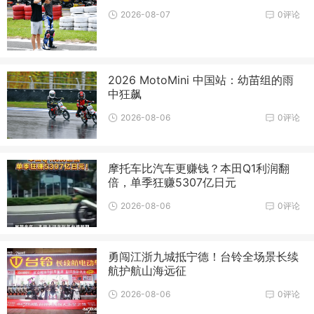
2026-08-07
0评论
2026 MotoMini 中国站：幼苗组的雨
中狂飙
2026-08-06
0评论
摩托车比汽车更赚钱？本田Q1利润翻
倍，单季狂赚5307亿日元
2026-08-06
0评论
勇闯江浙九城抵宁德！台铃全场景长续
航护航山海远征
2026-08-06
0评论