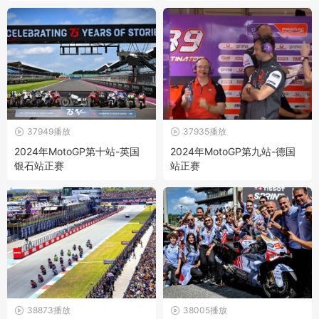
37949播放
37935播放
2024年MotoGP第十站-英国
2024年MotoGP第九站-德国
银石站正赛
站正赛
38873播放
38005播放